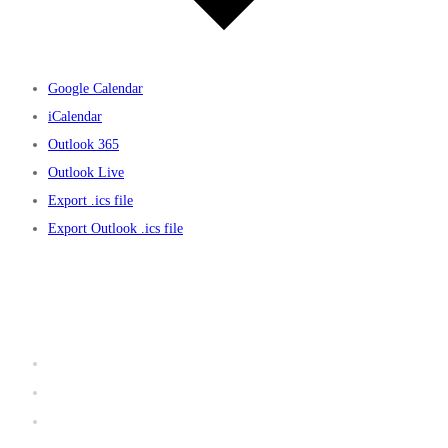
Google Calendar
iCalendar
Outlook 365
Outlook Live
Export .ics file
Export Outlook .ics file
Užitočné linky
Prevádzkový poriadok KA FIT
Galéria
iClub zóna