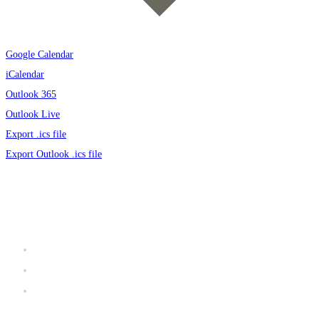
Google Calendar
iCalendar
Outlook 365
Outlook Live
Export .ics file
Export Outlook .ics file
Užitočné linky
Prevádzkový poriadok KA FIT
Galéria
iClub zóna