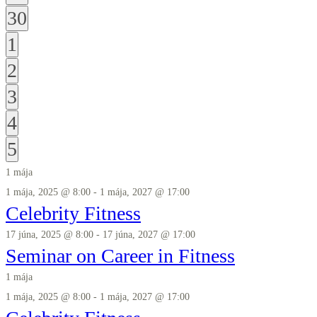
events,
2
30
events,
2
1
events,
2
2
events,
2
3
events,
2
4
events,
2
5
events,
1 mája
1 mája, 2025 @ 8:00
-
1 mája, 2027 @ 17:00
Celebrity Fitness
17 júna, 2025 @ 8:00
-
17 júna, 2027 @ 17:00
Seminar on Career in Fitness
1 mája
1 mája, 2025 @ 8:00
-
1 mája, 2027 @ 17:00